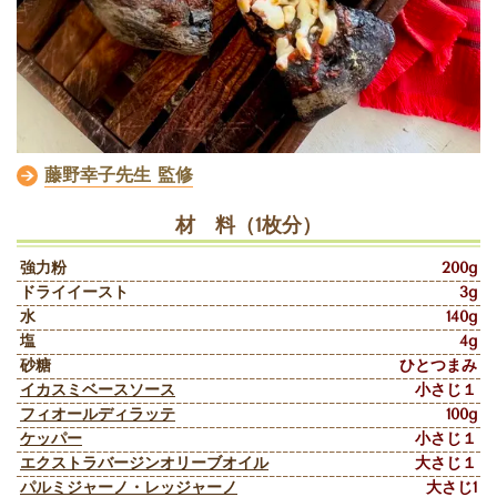
藤野幸子先生 監修
材 料（1枚分）
強力粉
200g
ドライイースト
3g
水
140g
塩
4g
砂糖
ひとつまみ
イカスミベースソース
小さじ１
フィオールディラッテ
100g
ケッパー
小さじ１
エクストラバージンオリーブオイル
大さじ１
パルミジャーノ・レッジャーノ
大さじ1