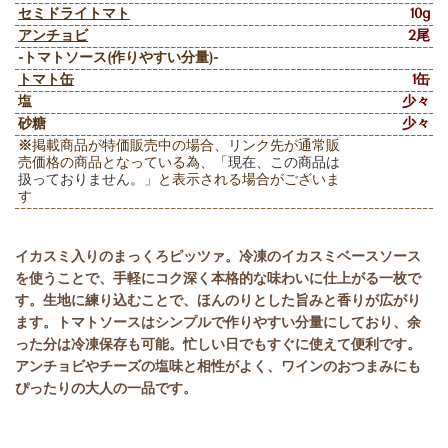
セミドライトマト
10g
アンチョビ
2尾
-トマトソース(作りやすい分量)-
トマト缶
1缶
塩
少々
砂糖
少々
※
掲載商品が特価販売中の場合、
リンク先が通常販
売価格の商品となっている為
、
「
現在、この商品は
扱っておりません。
」と表示される場合がございま
す
イカスミ入りのまっくろピッツァ。冷凍のイカスミベースソース
を使うことで、手軽にコク深く本格的な味わいに仕上がる一枚で
す。生地に練り込むことで、ほんのりとした旨みと香りが広がり
ます。トマトソースはシンプルで作りやすい分量にしており、余
った分は冷凍保存も可能。忙しい日でもすぐに使えて便利です。
アンチョビやチーズの塩味と相性がよく、ワインのおつまみにも
ぴったりの大人の一品です。