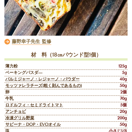
藤野幸子先生 監修
材 料（18㎝パウンド型1個）
薄力粉
125g
ベーキングパスダ―
5g
パルミジャーノ・レジャーノ・パウダー
40g
モッツァレラチーズ(粗く刻んであるもの)
50g
卵
2個
牛乳
70g
ロドルフィ・セミドライトマト
5個
アンチョビ
20g
冷凍グリル野菜
200g
サビーナ・DOP・EVOオイル
50g
塩
小さじ1/8