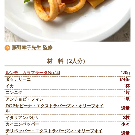
藤野幸子先生 監修
材 料（2人分）
ルンモ カラマラータNo
.
141
120g
ダッテリーニ
1/4缶
イカ
1杯
ニンニク
1片
アンチョビ・フィレ
1尾
DOPサビーナ・エクストラバージン・オリーブオイ
適量
ル
イタリアンパセリ
3枝
カイエンペッパー
少々
チリペッパー
・エクストラバージン・オリーブオイ
適量