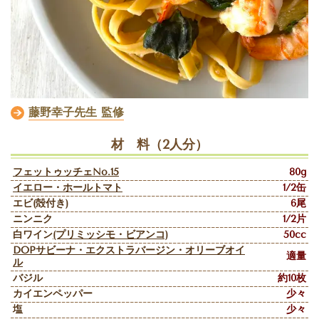
藤野幸子先生 監修
材 料（2人分）
フェットゥッチェNo.15
80g
イエロー
・
ホールトマト
1/2缶
エビ(殻付き)
6尾
ニンニク
1/2片
白ワイン
(プリミッシモ・ビアンコ)
50cc
DOPサビーナ・エクストラバージン・オリーブオイ
適量
ル
バジル
約10枚
カイエンペッパー
少々
塩
少々