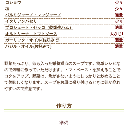
コショウ
少々
塩
少々
パルミジャーノ・レッジャーノ
適量
イタリアンパセリ
少々
プロシュート・セッコ（乾燥生ハム）
適量
オルトリーナ トマトソース
大さじ1
ガーリック・オイル
(お好みで)
適量
バジル・オイル
(お好みで)
適量
野菜たっぷり、卵も入った栄養満点のスープです。簡単レシピな
ので気軽に作っていただけます。トマトペーストを加えることで
コクをアップ。野菜は、焦がさないようにしっかりと炒めること
で美味しくなります。スープをお皿に盛り付けるときに卵が崩れ
やすいので注意です。
作り方
準備