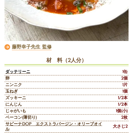
藤野幸子先生 監修
材 料（2人分）
ダッテリーニ
1缶
卵
2個
ニンニク
1片
玉ねぎ
1個
ズッキーニ
1/2本
にんじん
1/2本
じゃがいも
1個(小)
ベーコン(薄切り)
2枚
サビーナDOP エクストラバージン・オリーブオイ
大さじ2
ル