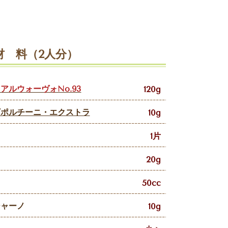
材 料（2人分）
ルウォーヴォNo.93
120g
ギポルチーニ・エクストラ
10g
1片
20g
50cc
ジャーノ
10g